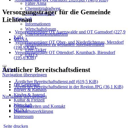
Fähre Anna
Chemnitztalradweg
Versorgungsträger für die Gemeinde
Sonnenlandpark
Lichtenau
Wirtschaft
Informationen
Wirtschaftsforum
Versorgungsträger OT Auerswalde und OT Garnsdorf
(227,9
Unternehmensplattform
KiB)
MUNA
Versorgungsträger OT Ober- und Niederlichtenau, Merzdorf
Informationen zu geplanten Sprengterminen
(198,9 KiB)
Live-Ticker
Versorgungsträger OT Ottendorf, Krumbach, Biensdorf
FAQ´s
(195,6 KiB)
Ärztlicher Bereitschaftsdienst
X Close
Navigation überspringen
Ärztlicher Bereitschaftsdienst.pdf
(619,5 KiB)
Die Gemeinde
Ärztlicher Bereitschaftsdienst in der Region.JPG
(36,1 KiB)
Bürger & Rathaus
Kinder & Jugend
Navigation überspringen
Kultur & Freizeit
Wirtschaft
Öffnungszeiten und Kontakt
MUNA
Datenschutzerklärung
Impressum
Seite drucken