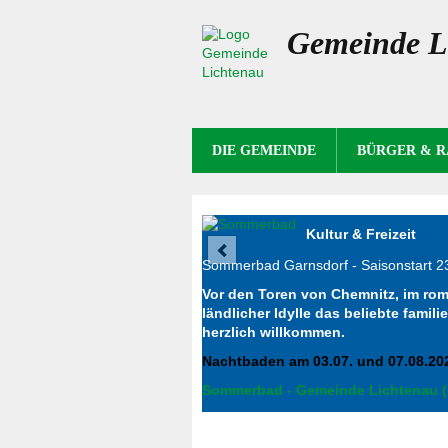
Gemeinde L
NAVIGATION
DIE GEMEINDE
BÜRGER & 
ÜBERSPRINGEN
Kultur & Freizeit
Sommerbad Garnsdorf - Saisonstart 2
Vor den Toren von Chemnitz, im rom
ländlicher Idylle das beliebte fam
herzlich willkommen.
Nachtbaden am 03.07. und 07.08.202
Sommerbad - Gemeinde Lichtenau (