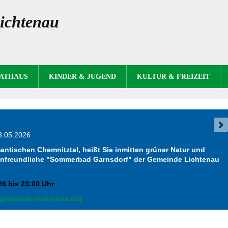
ichtenau
RATHAUS
KINDER & JUGEND
KULTUR & FREIZEIT
3.05.2026
antischen Chemnitztal, heißt Sie inmitten grüner Natur und
ilienfreundliche "Sommerbad Garnsdorf" der Gemeinde Lichtenau
6 bis 23:00 Uhr
gemeinde-lichtenau.de)