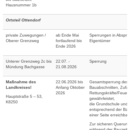
Hausnummer 1b
Ortsteil Ottendorf
private Zuwegungen /
ab Ende Mai
Sperrungen in Abspra
Oberer Grenzweg
fortlaufend bis
Eigentümer
Ende 2026
Unterer Grenzweg 2c bis
22.07. -
Sperrung
Mündung Bachgasse
21.08.2026
Maßnahme des
22.06.2026 bis
Gesamtsperrung des V
Landkreises!
Anfang Oktober
Bauabschnitten, Zufah
2026
Rettungskräfte/Feuer
Hauptstraße 5 – 53,
gewährleistet,
K8250
die Grundschule und d
entsprechend der Bau
einer Seite erreichbar.
Zur sicheren Querung
während der Bauzeit 