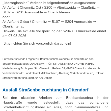
„überregionalen“ Verkehr ist folgendermaßen ausgewiesen:
A4 Abfahrt Chemnitz Ost / S200 ⇒ Altmittweida ⇒ Claußnitz ⇒
B107 ⇒ S204 Auerswalde ⇒ Oberlichtenau
oder
A4 Abfahrt Glösa / Chemnitz ⇒ B107 ⇒ S204 Auerswalde ⇒
Oberlichtenau
Hinweis: Die aktuelle Vollsperrung der S204 OD Auerswalde endet
am 07.08.2026
!Bitte richten Sie sich vorsorglich darauf ein!
Für weiterführende Fragen zur Baumaßnahme wenden Sie sich bitte an den
Straßenbaulastträger: LANDESAMT FÜR STRASSENBAU UND VERKEHR,
Niederlassung Zschopau, Sitz Chemnitz, Referat 33, 09009 Chemnitz oder an die
Verkehrsbehörde: Landratsamt Mittelsachsen, Abteilung Verkehr und Bauen, Referat
Straßenverkehr und Sport, 04720 Döbeln
Ausfall Straßenbeleuchtung in Ottendorf
Bei den aktuellen Arbeiten zum Breitbandausbau in der
Hauptstraße wurde festgestellt, dass das vorhandene
Straßenbeleuchtungskabel ein altes, noch bleiummanteltes und