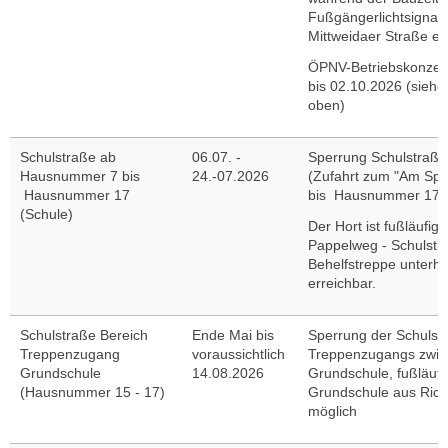
Fußgängerlichtsignala
Mittweidaer Straße ein
ÖPNV-Betriebskonzep
bis 02.10.2026 (siehe
oben)
Schulstraße ab
06.07. -
Sperrung Schulstraß
Hausnummer 7 bis
24.-07.2026
(Zufahrt zum "Am Spor
Hausnummer 17
bis Hausnummer 17 (
(Schule)
Der Hort ist fußläufig
Pappelweg - Schulstr
Behelfstreppe unterha
erreichbar.
Schulstraße Bereich
Ende Mai bis
Sperrung der Schulst
Treppenzugang
voraussichtlich
Treppenzugangs zwis
Grundschule
14.08.2026
Grundschule, fußläuf
(Hausnummer 15 - 17)
Grundschule aus Ric
möglich