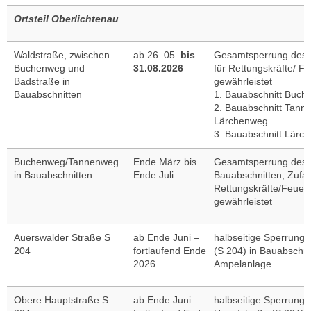
Ortsteil Oberlichtenau
Waldstraße, zwischen
ab 26. 05.
bis
Gesamtsperrung des V
Buchenweg und
31.08.2026
für Rettungskräfte/ F
Badstraße in
gewährleistet
Bauabschnitten
1. Bauabschnitt Buc
2. Bauabschnitt Tann
Lärchenweg
3. Bauabschnitt Lärc
Buchenweg/Tannenweg
Ende März bis
Gesamtsperrung des V
in Bauabschnitten
Ende Juli
Bauabschnitten, Zufah
Rettungskräfte/Feuer
gewährleistet
Auerswalder Straße S
ab Ende Juni –
halbseitige Sperrung 
204
fortlaufend Ende
(S 204) in Bauabschnit
2026
Ampelanlage
Obere Hauptstraße S
ab Ende Juni –
halbseitige Sperrung