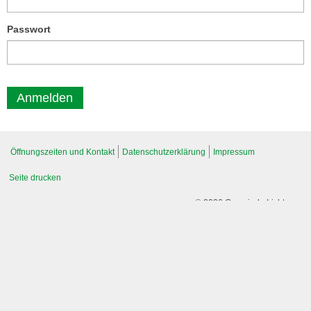
Passwort
Anmelden
Navigation
überspringen
Öffnungszeiten und Kontakt
Datenschutzerklärung
Impressum
Seite drucken
© 2026 Gemeinde Lichtenau